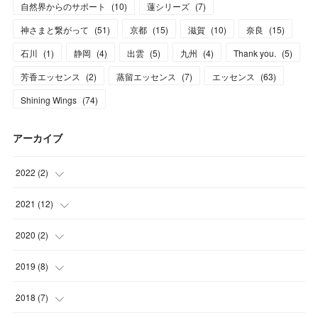
自然界からのサポート
(
10
)
蓮シリーズ
(
7
)
神さまと繋がって
(
51
)
京都
(
15
)
滋賀
(
10
)
奈良
(
15
)
石川
(
1
)
静岡
(
4
)
出雲
(
5
)
九州
(
4
)
Thank you.
(
5
)
芳香エッセンス
(
2
)
蒸留エッセンス
(
7
)
エッセンス
(
63
)
Shining Wings
(
74
)
アーカイブ
2022
(
2
)
(
1
)
2021
(
12
)
(
1
)
(
1
)
2020
(
2
)
(
1
)
(
1
)
2019
(
8
)
(
1
)
(
1
)
(
1
)
2018
(
7
)