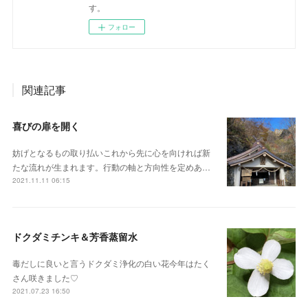
す。
フォロー
関連記事
喜びの扉を開く
妨げとなるもの取り払いこれから先に心を向ければ新
たな流れが生まれます。行動の軸と方向性を定めあ…
2021.11.11 06:15
ドクダミチンキ＆芳香蒸留水
毒だしに良いと言うドクダミ浄化の白い花今年はたく
さん咲きました♡
2021.07.23 16:50