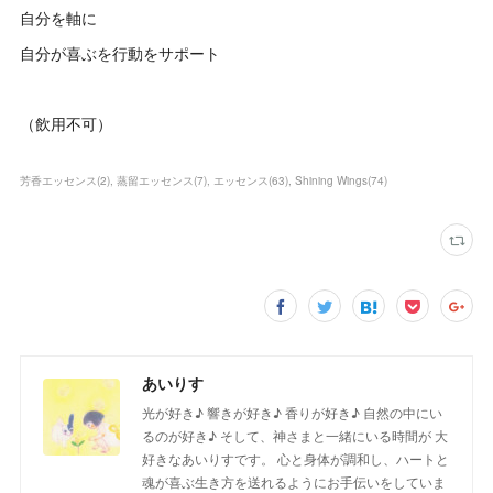
自分を軸に
自分が喜ぶを行動をサポート
（飲用不可）
芳香エッセンス
(
2
)
蒸留エッセンス
(
7
)
エッセンス
(
63
)
Shining Wings
(
74
)
あいりす
光が好き♪ 響きが好き♪ 香りが好き♪ 自然の中にい
るのが好き♪ そして、神さまと一緒にいる時間が 大
好きなあいりすです。 心と身体が調和し、ハートと
魂が喜ぶ生き方を送れるようにお手伝いをしていま