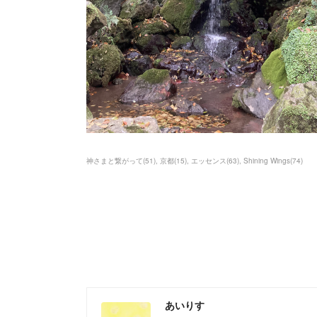
神さまと繋がって
(
51
)
京都
(
15
)
エッセンス
(
63
)
Shining Wings
(
74
)
あいりす