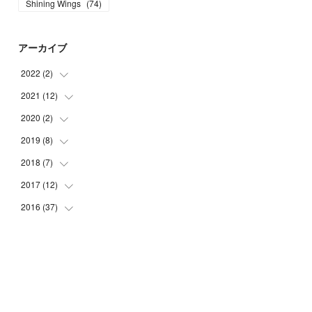
Shining Wings
(
74
)
アーカイブ
2022
(
2
)
2021
(
12
(
1
)
)
(
1
)
2020
(
2
)
(
1
)
(
1
)
2019
(
8
)
(
1
)
(
1
)
(
1
)
2018
(
7
)
(
1
)
(
1
)
(
1
)
2017
(
12
(
5
)
)
(
2
)
(
1
)
(
1
)
2016
(
37
(
1
)
)
(
6
)
(
5
)
(
1
)
(
3
)
(
3
)
(
6
)
(
1
)
(
1
)
(
1
)
(
1
)
(
29
)