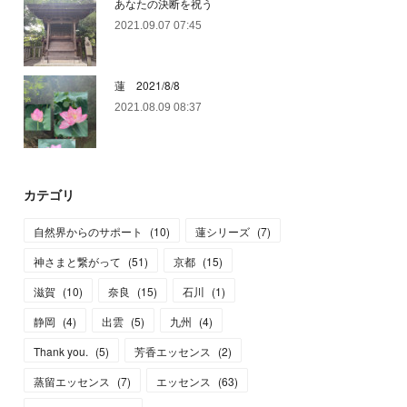
あなたの決断を祝う
2021.09.07 07:45
蓮 2021/8/8
2021.08.09 08:37
カテゴリ
自然界からのサポート
(
10
)
蓮シリーズ
(
7
)
神さまと繋がって
(
51
)
京都
(
15
)
滋賀
(
10
)
奈良
(
15
)
石川
(
1
)
静岡
(
4
)
出雲
(
5
)
九州
(
4
)
Thank you.
(
5
)
芳香エッセンス
(
2
)
蒸留エッセンス
(
7
)
エッセンス
(
63
)